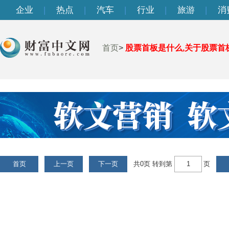
企业
|
热点
|
汽车
|
行业
|
旅游
|
消
首页
>
股票首板是什么,关于股票首
首页
上一页
下一页
共
0
页 转到第
页