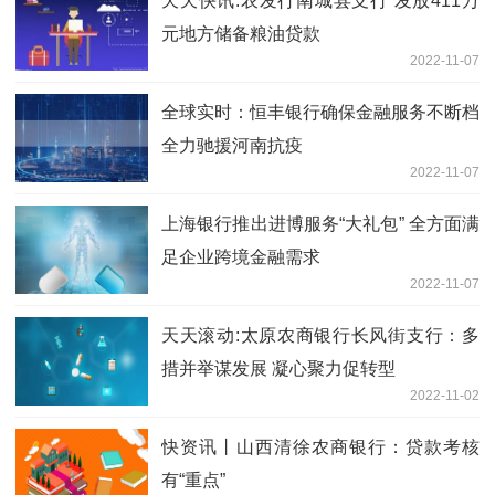
天天快讯:农发行南城县支行 发放411万
元地方储备粮油贷款
2022-11-07
全球实时：恒丰银行确保金融服务不断档
全力驰援河南抗疫
2022-11-07
上海银行推出进博服务“大礼包” 全方面满
足企业跨境金融需求
2022-11-07
天天滚动:太原农商银行长风街支行：多
措并举谋发展 凝心聚力促转型
2022-11-02
快资讯丨山西清徐农商银行：贷款考核
有“重点”